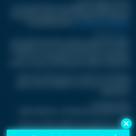
من مقالب على الإنترنت إلى السجن
🚨 🇫🇷 ALERTE INFO : Amine Mojito, dit « le piqueur fou » qui
s’en prenait aux passants avec une seringue vide, condamné à
six mois de prison ferme.
pic.twitter.com/vVVl0JpNDG
October 3, 2025
— Wolf 🐺 (@PsyGuy007)
صانع المحتوى المعروف باسم أمين موجيتو، واسمه الحقيقي إيلان
م.، أصبح حديث وسائل التواصل الاجتماعي بعد نشره مقاطع فيديو
يظهر فيها نفسه وهو "يحقن" المارة بإبرة فارغة، في وقت كانت
فيه المخاوف من الهجمات الحقيقية بالحقن في باريس على أشدها.
ورغم أنه لم يتسبب بأي ضرر جسدي فعلي، إلا أن بعض ضحاياه
أصيبوا بصدمات نفسية استدعت نقلهم إلى المستشفى لتقييم
صحتهم العقلية.
اعترافات المتهم ودفاعه
أقر إيلان أمام المحكمة بأن الفكرة كانت "سيئة للغاية"، وأضاف:
"لقد كررت هذه المقالب بعد أن رأيتها على الإنترنت في إسبانيا
والبرتغال. لم أكن أعتقد أنها ستؤذي أحدا، لقد كنت أفكر في نفسي