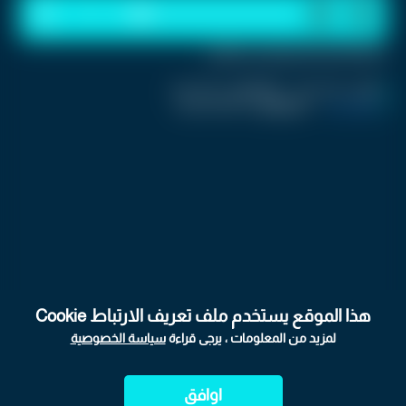
1
x
0:00
ملاحظة: النص المسموع ناتج عن نظام آلي
نشر :
منذ 14 ساعة
|
اخر تحديث :
منذ 14 ساعة
كرفان تريند
|
اسم المحرر :
Jolanar Ramini
هذا الموقع يستخدم ملف تعريف الارتباط Cookie
لمزيد من المعلومات ، يرجى قراءة
سياسة الخصوصية
يترقب آلاف الطلبة وذووهم لحظة إعلان نتائج امتحان شهادة
الدراسة الثانوية العامة "التوجيهي" للدورة الحالية لعام 2026، وسط
اوافق