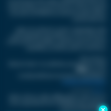
بدأت مأساة جيسيكا، المقيمة في الولايات المتحدة وتحمل الجنسية
الأمريكية، عندما كانت في السادسة عشرة من عمرها. فقد تعرضت
لاختطاف مأساوي مع مجموعة من أصدقائها خلال رحلة إلى إحدى
غابات ولاية نيو جيرسي.
وأثناء محاولتهم الهروب، اصطدمت السيارة التي كانت تقلهم
بشجرة بعنف، ما تسبب في إصابتها بجروح خطيرة وفقدان للوعي،
تلاه نزيف حاد أدى إلى شلل تام في ساقيها. ومنذ ذلك الحين، أصبحت
جيسيكا تعتمد على الكرسي المتحرك في حياتها اليومية.
جيسيكا تمشي أخيرا!
الشابة جسيكا طويل تمشي للمرة الاولى بعد ١٠ سنوات اثر تعرضها
لحادث سير. ❤️❤️❤️
لاحظوا النعم يللي نحنا عايشينا و ما مننتبه أنها حلم لكتار منا.
pic.twitter.com/RlVUXkpajL
October 8, 2025
— Rania Sayah (@raniasayah)
بعد عشر سنوات من العلاج والتأهيل، ظهرت جيسيكا في مقطع
مصور وهي تخطو خطواتها الأولى باستخدام جهاز روبوتي مساعد،
وبمرافقة أخصائية علاج طبيعي.