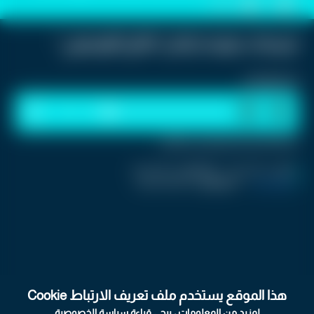
0
0
ترجيحات بموعد إعلان"نتائج التوجيهي"
استمع للخبر:
1
x
0:00
ملاحظة: النص المسموع ناتج عن نظام آلي
نشر :
منذ 19 ساعة
|
اخر تحديث :
منذ 19 ساعة
كرفان تريند
|
اسم المحرر :
Jolanar Ramini
هذا الموقع يستخدم ملف تعريف الارتباط Cookie
لمزيد من المعلومات ، يرجى قراءة
سياسة الخصوصية