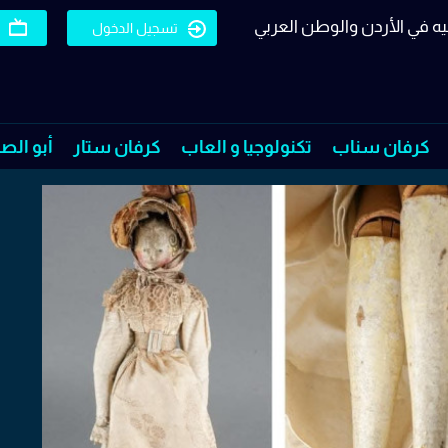
يه في الأردن والوطن العربي
تسجيل الدخول
كرفان سناب
تكنولوجيا و العاب
كرفان ستار
أبو الص