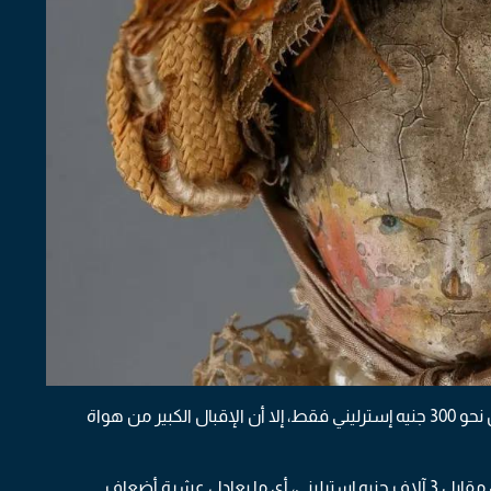
كان القائمون على المزاد يتوقعون أن تباع الدمية مقابل نحو 300 جنيه إسترليني فقط، إلا أن الإقبال الكبير من هواة
وفي نهاية المزاد، بيعت الدمية إلى جامع مقتنيات خاص مقابل 3 آلاف جنيه إسترليني، أي ما يعادل عشرة أضعاف