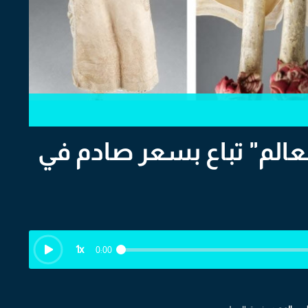
العالم" تباع بسعر صادم في
1
x
0:00