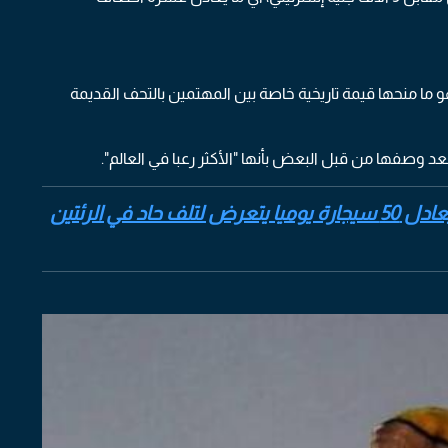
 ما منحها قيمة تاريخية خاصة بين المهتمين بالتحف القديمة
عد وصفها من قبل البعض بأنها "الأكثر رعبا في العالم".
اقرأ أيضا: مراهق كان يدخن إلكترونيا ما يعادل 50 سيجارة يوميا يتعرض لتلف حاد في الرئتين