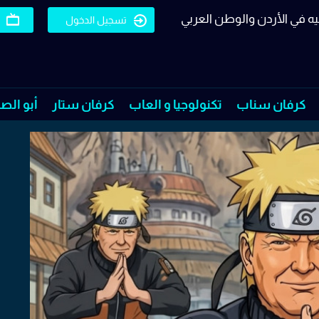
يه في الأردن والوطن العربي
تسجيل الدخول
كرفان سناب
تكنولوجيا و العاب
كرفان ستار
أبو الص