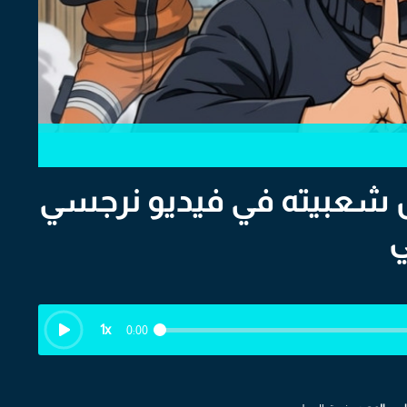
 شعبيته في فيديو نرجسي
ي
1
x
0:00