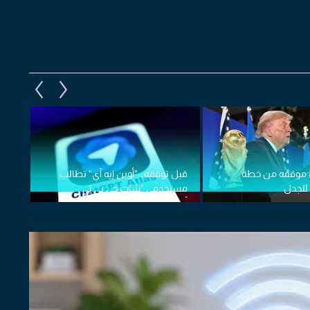
شف موقفه من خطة
قبل توقفه.. "أوبن إيه آي" تطالب
"أوب
 للجدل
مستخدمي "شات جي بي تي
بتخف
أطلس" بحفظ بياناتهم
الذك