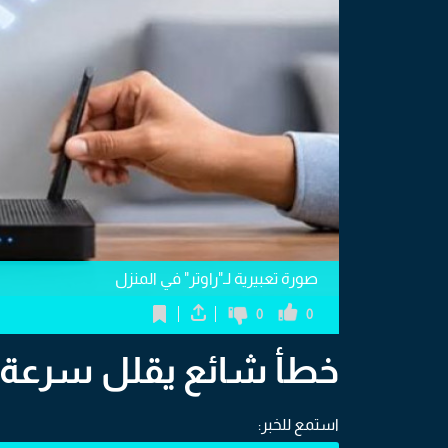
صورة تعبيرية لـ"راوتر" في المنزل
0
0
خطأ شائع يقلل سرعة "ا
استمع للخبر: