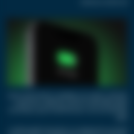
الشحن الكامل قد يضر البطارية
غالبية الناس يفضلون شحن هواتفهم حتى الامتلاء لضمان استمرار
البطارية طوال اليوم، بل أن البعض يترك الهاتف متصلا بالشاحن
طوال الليل. لكن بحسب خبراء، هذه العادة قد تكون مضرة أكثر مما
نتوقع.
البروفيسور تشاو-يانغ وانغ، مدير مركز المحركات الكهروكيميائية في