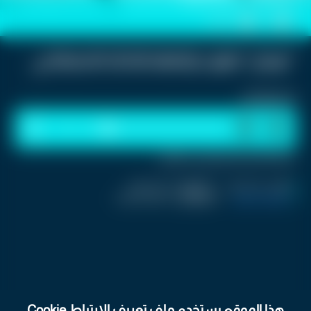
0
0
"غوغل" تطور خرائطها بالذكاء الاصطناعي
استمع للخبر:
1
x
0:00
ملاحظة: النص المسموع ناتج عن نظام آلي
نشر :
منذ 9 ساعات
|
اخر تحديث :
منذ 9 ساعات
تكنولوجيا و العاب
|
اسم المحرر :
Jolanar Ramini
هذا الموقع يستخدم ملف تعريف الارتباط Cookie