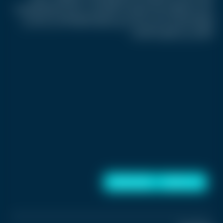
بشحن البطارية عندما تصل إلى 20% وتجنب درجات الحرارة المرتفعة
أو المنخفضة جدا، لأن ذلك يسرع تدهور البطارية أكثر من الشحن
الكامل في الظروف العادية.
شحن الهاتف
بطارية الهاتف