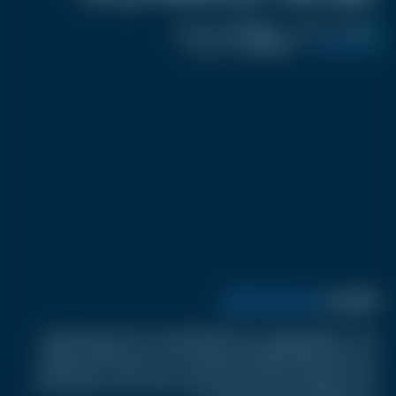
نشر :
منذ 11 شهر
|
اخر تحديث :
منذ 11 شهر
كرفان سناب
|
اسم المحرر :
أحمد صفوت
فيديو على
سناب شات كرفان
ضجت مواقع التواصل خلال الأيام الماضية بخبر أن النجم البرتغالي
كريستيانو رونالدو أطلق عملة رقمية جديدة باسم CR7، قيل إنها
جمعت تداولات وصلت إلى 143 مليون دولار، قبل أن تنهار قيمتها