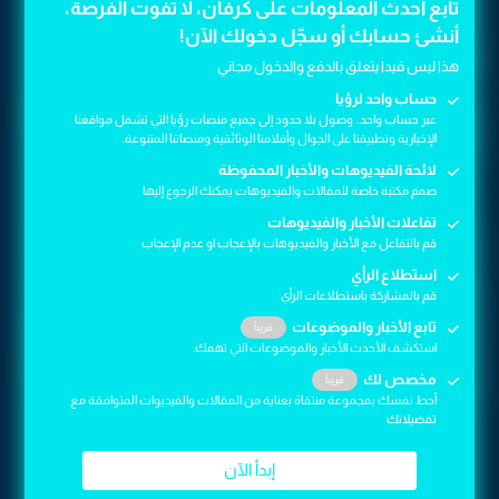
تابع أحدث المعلومات على كرفان، لا تفوت الفرصة،
تابع أحدث المعلومات على كرفان، لا تفوت الفرصة،
حيث أطلق مجموعات NFT بعنوان Forever CR7 تضم مقتنيات
أنشئ حسابك أو سجّل دخولك الآن!
أنشئ حسابك أو سجّل دخولك الآن!
رقمية نادرة من مسيرته الكروية، مثل لقطات أهدافه ولحظاته
التاريخية.
هذا ليس قيدا يتعلق بالدفع والدخول مجاني
هذا ليس قيدا يتعلق بالدفع والدخول مجاني
حساب واحد لرؤيا
حساب واحد لرؤيا
هذه الـ NFTs ليست عملة للتداول أو الاستثمار، وإنما منتجات رقمية
عبر حساب واحد.. وصول بلا حدود إلى جميع منصات رؤيا التي تشمل مواقعنا
عبر حساب واحد.. وصول بلا حدود إلى جميع منصات رؤيا التي تشمل مواقعنا
لهواة الجمع فقط.
الإخبارية وتطبيقنا على الجوال وأفلامنا الوثائقية ومنصاتنا المتنوعة.
الإخبارية وتطبيقنا على الجوال وأفلامنا الوثائقية ومنصاتنا المتنوعة.
لائحة الفيديوهات والأخبار المحفوظة
لائحة الفيديوهات والأخبار المحفوظة
صمم مكتبة خاصة للمقالات والفيديوهات يمكنك الرجوع إليها
صمم مكتبة خاصة للمقالات والفيديوهات يمكنك الرجوع إليها
اقرأ أيضا: اعتقال شبان سعوديين في أذربيجان
تفاعلات الأخبار والفيديوهات
تفاعلات الأخبار والفيديوهات
يشعل مواقع التواصل.. إليكم تفاصيل ما حدث
قم بالتفاعل مع الأخبار والفيديوهات بالإعجاب او عدم الإعجاب
قم بالتفاعل مع الأخبار والفيديوهات بالإعجاب او عدم الإعجاب
استطلاع الرأي
استطلاع الرأي
سبب الخلط والجدل
قم بالمشاركة باستطلاعات الرأي
قم بالمشاركة باستطلاعات الرأي
الارتباك جاء من تزامن انتشار شائعة "عملة CR7" مع وجود شراكة
تابع الأخبار والموضوعات
تابع الأخبار والموضوعات
قريباً
قريباً
فعلية لرونالدو في مجال الأصول الرقمية. كثيرون خلطوا بين NFTs
استكشف الأحدث الأخبار والموضوعات التي تهمك.
استكشف الأحدث الأخبار والموضوعات التي تهمك.
الرسمية عبر Binance وبين فكرة أنه أطلق عملة جديدة، وهو ما فتح
مخصص لك
مخصص لك
قريباً
قريباً
الباب أمام المحتالين لتضخيم القصة وجذب المستثمرين الساذجين.
أحط نفسك بمجموعة منتقاة بعناية من المقالات والفيديوات المتوافقة مع
أحط نفسك بمجموعة منتقاة بعناية من المقالات والفيديوات المتوافقة مع
تفضيلاتك
تفضيلاتك
إبدأ الآن
إبدأ الآن