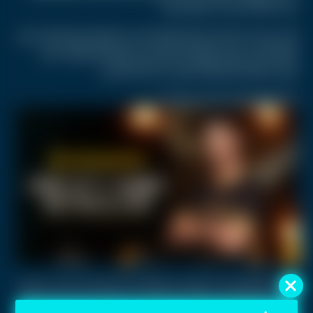
بنسبة 98% خلال 15 دقيقة فقط.
لكن سرعان ما تبين أن هذه القصة لا تمت للحقيقة بصلة، وأن ما تم
تداوله ليس سوى محاولة استغلال اسم رونالدو لإطلاق "ميم
كوين" وهمية هدفها الاحتيال على المستثمرين.
ما الذي فعله رونالدو فعليا في الكريبتو؟
الحقيقة المؤكدة أن رونالدو لم يطلق أي عملة رقمية رسمية. علاقته
الوحيدة بعالم الأصول الرقمية كانت عبر شراكة مع منصة Binance،