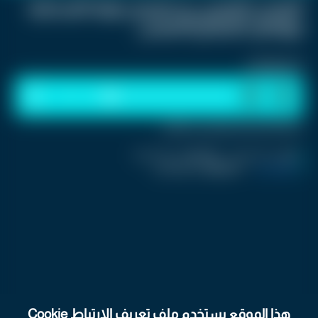
المعدن النفيس يستعرض قوته المسائية
ويواصل الارتفاع الخميس
استمع للخبر:
1
x
0:00
ملاحظة: النص المسموع ناتج عن نظام آلي
نشر :
منذ 12 ساعة
|
اخر تحديث :
منذ 12 ساعة
كرفان تريند
|
اسم المحرر :
فريق العمل
هذا الموقع يستخدم ملف تعريف الارتباط Cookie