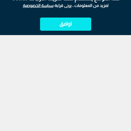
لمزيد من المعلومات ، يرجى قراءة
سياسة الخصوصية
اوافق
الرئيسية
ابراج
المباشر
أحدث الأخبار
الأكثر شيوعًا
واصلت أسعار الذهب ارتفاعها في السوق المحلية، مسجلة زيادة
جديدة في التسعيرة المسائية الصادرة، الخميس، عن النقابة العامة
لأصحاب محلات تجارة وصياغة الحلي والمجوهرات، بعد ساعات من