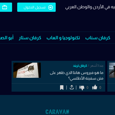
يه في الأردن والوطن العربي
تسجيل الدخول
كرفان سناب
تكنولوجيا و العاب
كرفان ستار
أبو الص
منذ 3 أشهر
كرفان تريند
ما هو فيروس هانتا الذي ظهر على
متن سفينة الأطلسي؟
0
0