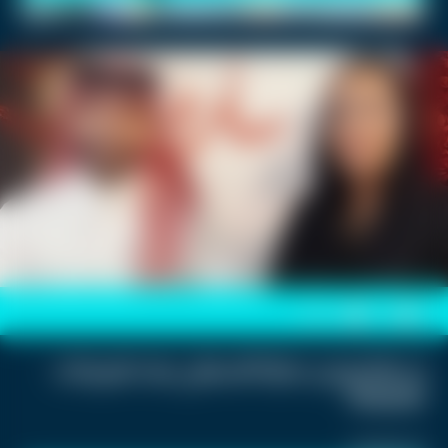
الزهراني لتفاصيل ولادة زوجته
طفل تعلق وتثير الذعر!
بالكامل!
0
0
رد صادم من سارة السهلي بعد تصريحات
طليقها!