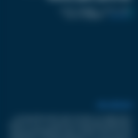
نشر :
منذ 9 أشهر
|
اخر تحديث :
منذ 9 أشهر
كرفان سناب
|
اسم المحرر :
أحمد صفوت
فيديو كرفان سنابز
في أول ظهور رسمي لهما معا، خطفت الإعلامية الشهيرة لجين
عمران الأضواء برفقة زوجها سيف المنصوري في حفل عيد ميلادها،
الذي شهد لحظات مليئة بالحب والانسجام بينهما. الحفل الذي أقيم