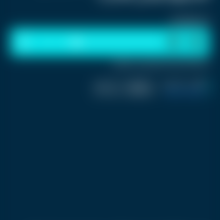
استمع للخبر:
1
x
0:00
ملاحظة: النص المسموع ناتج عن نظام آلي
نشر :
منذ شهرين
|
اخر تحديث :
منذ شهرين
تكنولوجيا و العاب
|
اسم المحرر :
فريق العمل