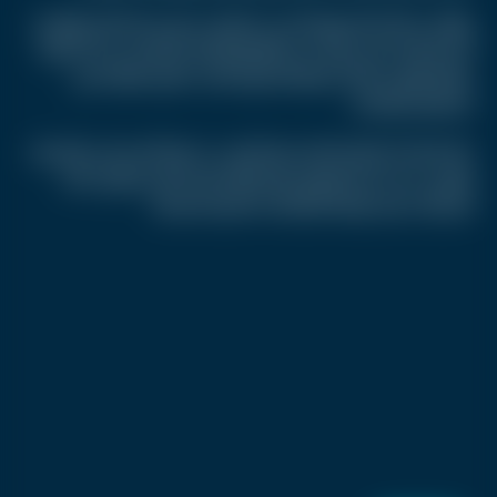
وتؤكد سينا أن التسويق الحديث يحتاج إلى مزيج بين التحليل والإبداع،
لأن الحملات التي تعتمد على الأرقام فقط قد تفشل في بناء علاقة
مع الجمهور، بينما لا يحقق المحتوى الجذاب نتائج حقيقية دون
استراتيجية واضحة.
كما تعتقد أن العلامة الشخصية أصبحت عنصرا أساسيا في الاقتصاد
الرقمي، حيث بات الجمهور يرتبط بالأشخاص الذين يقفون خلف
الشركات بقدر ارتباطه بالعلامات التجارية نفسها.