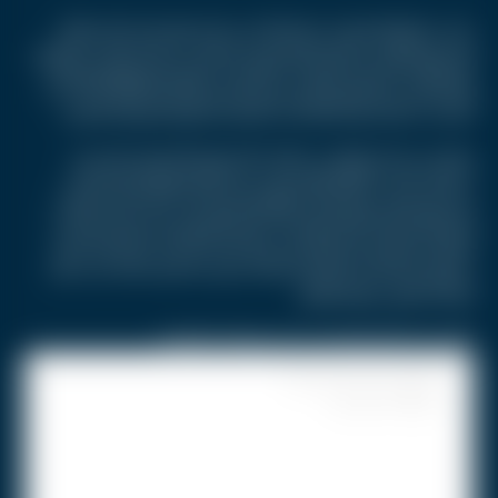
نجحت صانع المحتوى "سينا هينا" في بناء حضور بارز داخل قطاع
التسويق الرقمي وصناعة المحتوى في الأردن، بعدما حولت شغفها
بالإبداع إلى مشروع متكامل عبر تأسيس وكالة Kre8 Agency، التي
أصبحت منصة تربط العلامات التجارية بصناع المحتوى المحليين.
وتعرف سينا بخبرتها في مجالات التسويق بالمحتوى، وتحسين
محركات البحث SEO، والتسويق عبر وسائل التواصل الاجتماعي،
وتسويق النمو، والمونتاج، وكتابة المحتوى، إلى جانب الاستشارات
الرقمية. وتعتمد فلسفتها على فكرة أن العلامات التجارية لم تعد
تحتاج إلى الإعلانات التقليدية فقط، بل إلى قصص قادرة على خلق
ارتباط حقيقي مع الجمهور.
التركيز على المحتوى الإنساني بدلا من الإعلانات التقليدية