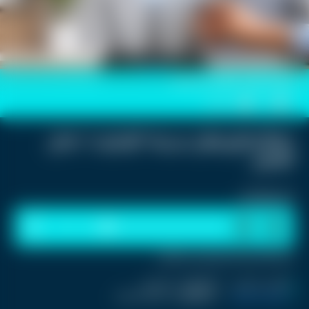
صورة تعبيرية لـ"راوتر" في المنزل
0
0
خطأ شائع يقلل سرعة "الإنترنت" داخل
المنزل
استمع للخبر:
1
x
0:00
ملاحظة: النص المسموع ناتج عن نظام آلي
نشر :
منذ يومين
|
اخر تحديث :
منذ يومين
تكنولوجيا و العاب
|
اسم المحرر :
Jolanar Ramini