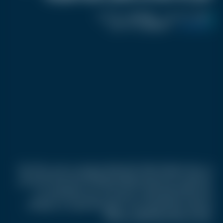
نشر :
منذ 11 شهر
|
اخر تحديث :
منذ 11 شهر
كرفان تريند
|
اسم المحرر :
أحمد صفوت
في فيينا، تحقق السلطات النمساوية مع زوجين مسنين عاشا حياة
غير تقليدية، بعدما تزوجا وطلقا بعضهما 12 مرة خلال 43 عاما. لكن
خلف هذا السلوك الغريب لم يكن الحب وحده هو المحرك، بل
استغلال ثغرة قانونية سمحت للزوجة بالحصول على تعويضات
مالية بعد وفاة زوجها الأول عام 1981.