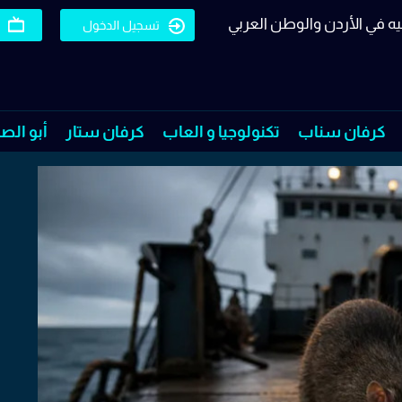
يه في الأردن والوطن العربي
تسجيل الدخول
كرفان سناب
تكنولوجيا و العاب
كرفان ستار
أبو الص