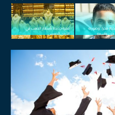
ياة فجرا.. وصورته
قفزة جديدة بأسعار الذهب في
خلاي
حزن واسعة
الأردن الخميس
يلخص