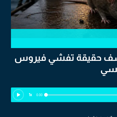
كشف حقيقة تفشي فيروس
لسي
1
x
0:00