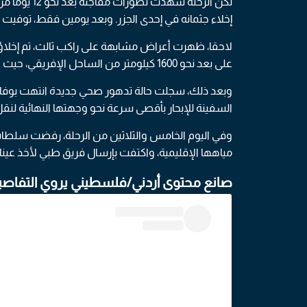
لكن الرحلة 
إخلاء جثمانه في إحدى الجزر. وبعد يومين فقط، توفيت ز
لاحقا، ظهرت أعراض مشابهة على راكب ثالث، تم إخلا
على بعد نحو 1600 كيلومتر من الساحل الإفريقي، حيث أكدت التحاليل إصابته بفيروس هانتا.
وبعد ذلك، سجلت حالة تدهور صحي جديدة انتهت بوفاة
السفينة للإبحار بأقصى سرعة نحو وجهتها النهائية لن
وفي اليوم الخامس والثلاثين من الرحلة، رفضت سلطات
مياهها الإقليمية، واكتفت بإرسال فريق طبي لأخذ عينا
صانع محتوى أردني/فلسطيني يروي التفاص