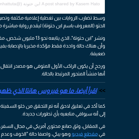
A post shared by Kasem Hato ابن حتوتة (@ibnhattuta)
وسط تضارب الروايات بين تغطية إعلامية مكثفة وتصري
الحتو (المعروف باسم ابن حتوتة) ليقدم رواية مباشرة 
ونشر "ابن حتوتة"، الذي ي
وأن هناك حالة واحدة فقط مؤكدة مخبريا بالإصابة بفيرو
ضعيفة.
ورجح أن يكون الراكب الأول المتوفى هو مصدر انتقال ال
أنها منشأ المتحور المرتبط بالحالة.
اقرأ أيضا: ما هو فيروس هانتا الذي ظ
كما أكد في تعليق لاحق أنه تم التحقق من خلو السفينة
إلى أنه سيوافي متابعيه بأي تطورات جديدة.
في المقابل، وثق صانع محتوى أمريكي في مجال السفر،
في
مقطع فيديو
وهو يبكي، واصفا حالة "الخوف وعدم ا