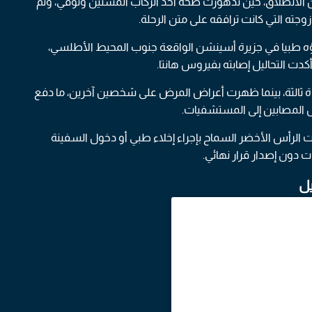
شهدت تطورات مفاجئة بعد نحو 12 يوما من الانطلاق، حين تدهورت صحة أحد الركاب المسنين وتوفي، وتم
وجته التي كانت ترافقه على متن الرحلة.
ؤه طبيا في جزيرة أسينشن الواقعة جنوب المحيط الأطلسي،
 ثالثة، بينما ظهرت أعراض المرض على شخصين آخرين، ما دفع
قل المصابين إلى المستشفيات.
 الرأس الأخضر السماح بإجراء إخلاء طبي أو دخول السفينة
ت دون إصدار قرار نهائي.
يل