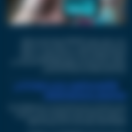
بحسب جوجل، يتضمن Android 17 مجموعة كبيرة من المزايا
المدعومة بالذكاء الاصطناعي، من بينها تحسينات على الكتابة
الصوتية، بالإضافة إلى أدوات جديدة لإنشاء الويدجت عبر أوامر
وصفية بسيطة، فيما يشبه مفهوم "vibe coding" الذي يعتمد على
توليد العناصر تلقائيا باستخدام الذكاء الاصطناعي.
اقرأ أيضا: خبراء أمنيون يحذرون: إشارة "V" في
صور السيلفي قد تعرضك للاختراق!
وتسعى الشركة من خلال هذه التحديثات إلى جعل النظام أكثر قدرة
على التكيف مع احتياجات المستخدم اليومية، سواء عبر تخصيص
الواجهة أو تقليل عوامل التشتيت أو تسريع تنفيذ المهام.