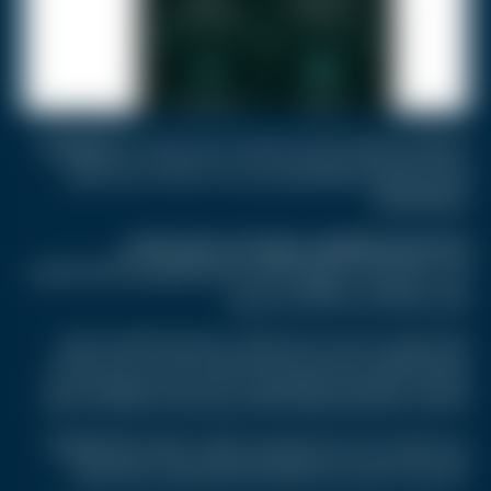
كما رافقت الإعلانات الجديدة تلميحات حول حواسيب Googlebook
القادمة العاملة بنظام أندرويد، إلى جانب تحديثات جديدة لنظام
Android Auto.
إعادة تصميم شاملة للإيموجي وميزات للحد من الإدمان الرقمي
أجرت جوجل إعادة تصميم كاملة لمجموعة الإيموجي الخاصة بأندرويد،
والتي تضم أكثر من 4000 رمز تعبيري.
وتأتي الإيموجي الجديدة بتصميم أكثر عمقا وثلاثية الأبعاد مقارنة
بالشكل الكرتوني القديم الذي اعتاده المستخدمون خلال السنوات
الماضية، مع تفاصيل وإضاءة أوضح تمنح الرموز مظهرا أكثر حيوية.
ومن المقرر أن تصل هذه الإيموجي أولا إلى هواتف Google Pixel
خلال وقت لاحق من هذا العام، قبل التوسع إلى بقية الأجهزة.