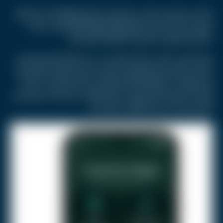
كشفت جوجل رسميا عن مجموعة من أبرز المزايا القادمة مع نظام
أندرويد 17، وذلك خلال فعالية Android Show 2026 التي سبقت
مؤتمر المطورين السنوي Google I/O بأيام قليلة.
ويركز التحديث الجديد بشكل واضح على دمج مزايا الذكاء الاصطناعي
داخل تجربة الاستخدام اليومية، سواء عبر تحسين الإملاء الصوتي أو
إنشاء الويدجت تلقائيا بالذكاء الاصطناعي، لكنه لا يقتصر على ذلك
فقط، إذ يتضمن أيضا تغييرات بصرية وأدوات جديدة للحد من الإدمان
الرقمي وتحسين تجربة الهاتف بشكل عام.