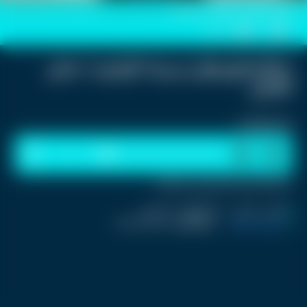
صورة تعبيرية لـ"راوتر" في المنزل
0
0
خطأ شائع يقلل سرعة "الإنترنت" داخل
المنزل
استمع للخبر:
1
x
0:00
ملاحظة: النص المسموع ناتج عن نظام آلي
نشر :
منذ يومين
|
اخر تحديث :
منذ يومين
تكنولوجيا و العاب
|
اسم المحرر :
Jolanar Ramini