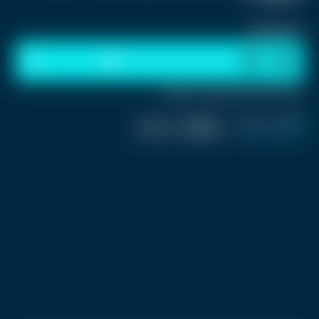
استمع للخبر:
1
x
0:00
ملاحظة: النص المسموع ناتج عن نظام آلي
نشر :
منذ شهرين
|
اخر تحديث :
منذ شهرين
تكنولوجيا و العاب
|
اسم المحرر :
فريق العمل