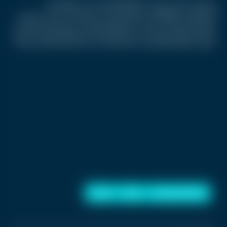
ورغم أن جوجل وصفت Android 17 بأنه مليء بمزايا الذكاء
الاصطناعي، فإنها أكدت أيضا أن التحديث يتضمن تحسينات تقليدية
مهمة لا تعتمد على AI، في محاولة للحفاظ على توازن التجربة وعدم
تحويل النظام بالكامل إلى منصة قائمة على الذكاء الاصطناعي فقط.
الذكاء الاصطناعي
جوجل
أندرويد